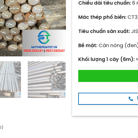
Chiều dài tiêu chuẩn:
6 
Mác thép phổ biến:
CT3,
Tiêu chuẩn sản xuất:
JIS
Bề mặt:
Cán nóng (đen)
Khối lượng 1 cây (6m):
≈
0)