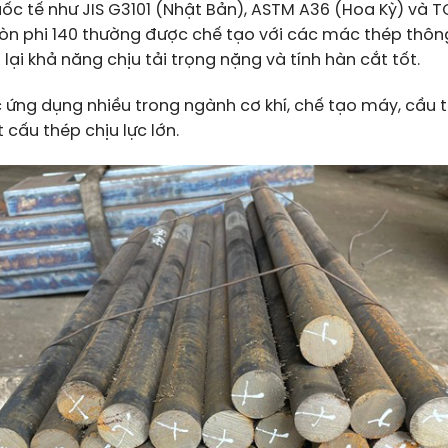
ốc tế như JIS G3101 (Nhật Bản), ASTM A36 (Hoa Kỳ) và T
ròn phi 140 thường được chế tạo với các mác thép thô
ại khả năng chịu tải trọng nặng và tính hàn cắt tốt.
 ứng dụng nhiều trong ngành cơ khí, chế tạo máy, cầu 
 cấu thép chịu lực lớn.