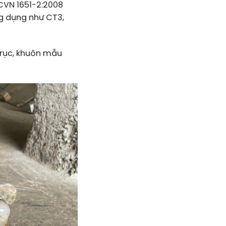
CVN 1651-2:2008
ng dụng như CT3,
trục, khuôn mẫu