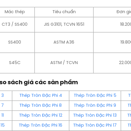
Mác thép
Tiêu chuẩn
Đơn gi
CT3 / SS400
JIS G3101, TCVN 1651
18.20
SS400
ASTM A36
19.80
S45C
ASTM / TCVN
22.00
so sách giá các sản phẩm
 3
Thép Tròn Đặc Phi 4
Thép Tròn Đặc Phi 5
T
 7
Thép Tròn Đặc Phi 8
Thép Tròn Đặc Phi 9
T
11
Thép Tròn Đặc Phi 12
Thép Tròn Đặc Phi 13
T
 15
Thép Tròn Đặc Phi 16
Thép Tròn Đặc Phi 17
T