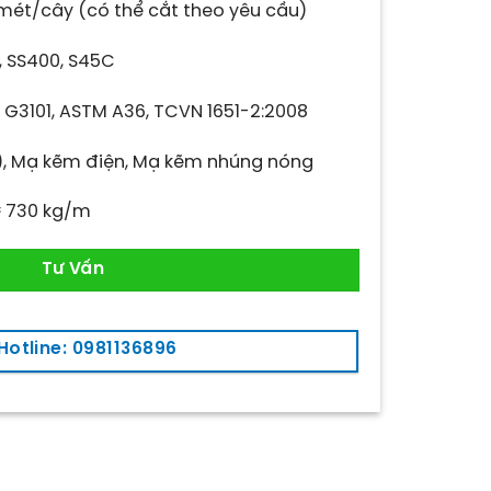
mét/cây (có thể cắt theo yêu cầu)
 SS400, S45C
 G3101, ASTM A36, TCVN 1651-2:2008
, Mạ kẽm điện, Mạ kẽm nhúng nóng
 730 kg/m
Tư Vấn
Hotline: 0981136896