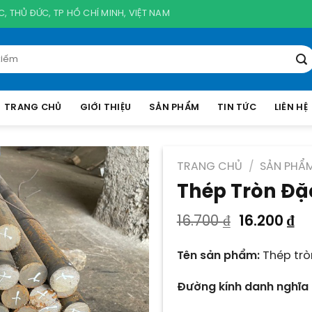
, THỦ ĐỨC, TP HỒ CHÍ MINH, VIỆT NAM
TRANG CHỦ
GIỚI THIỆU
SẢN PHẨM
TIN TỨC
LIÊN HỆ
TRANG CHỦ
/
SẢN PHẨ
Thép Tròn Đặc
Giá
Gi
16.700
₫
16.200
₫
gốc
hi
là:
tạ
Tên sản phẩm:
Thép trò
16.700 ₫.
là:
16
Đường kính danh nghĩa 