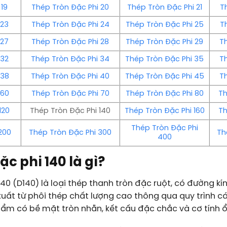
 19
Thép Tròn Đặc Phi 20
Thép Tròn Đặc Phi 21
T
 23
Thép Tròn Đặc Phi 24
Thép Tròn Đặc Phi 25
T
 27
Thép Tròn Đặc Phi 28
Thép Tròn Đặc Phi 29
T
 32
Thép Tròn Đặc Phi 34
Thép Tròn Đặc Phi 35
T
 38
Thép Tròn Đặc Phi 40
Thép Tròn Đặc Phi 45
T
 60
Thép Tròn Đặc Phi 70
Thép Tròn Đặc Phi 80
Th
120
Thép Tròn Đặc Phi 140
Thép Tròn Đặc Phi 160
Th
Thép Tròn Đặc Phi
200
Thép Tròn Đặc Phi 300
Th
400
ặc phi 140 là gì?
140 (D140) là loại thép thanh tròn đặc ruột, có đường k
ất từ phôi thép chất lượng cao thông qua quy trình c
hẩm có bề mặt tròn nhẵn, kết cấu đặc chắc và cơ tính ổ