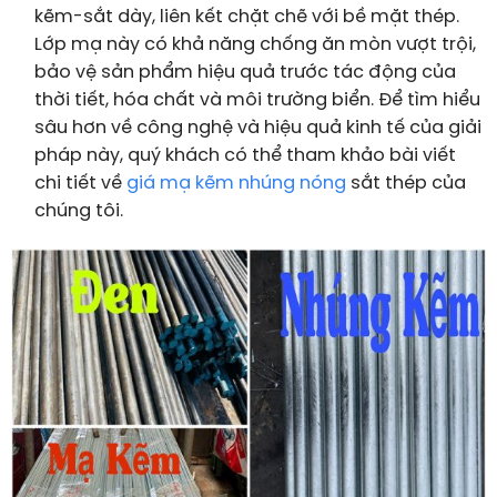
kẽm-sắt dày, liên kết chặt chẽ với bề mặt thép.
Lớp mạ này có khả năng chống ăn mòn vượt trội,
bảo vệ sản phẩm hiệu quả trước tác động của
thời tiết, hóa chất và môi trường biển. Để tìm hiểu
sâu hơn về công nghệ và hiệu quả kinh tế của giải
pháp này, quý khách có thể tham khảo bài viết
chi tiết về
giá mạ kẽm nhúng nóng
sắt thép
của
chúng tôi.