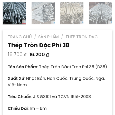
TRANG CHỦ
/
SẢN PHẨM
/
THÉP TRÒN ĐẶC
Thép Tròn Đặc Phi 38
Giá
Giá
16.700
₫
16.200
₫
gốc
hiện
là:
tại
Tên Sản Phẩm
: Thép Tròn Đặc/Trơn Phi 38 (D38)
16.700 ₫.
là:
16.200 ₫.
Xuất Xứ
: Nhật Bản, Hàn Quốc, Trung Quốc, Nga,
Việt Nam.
Tiêu Chuẩn
: JIS G3101 và TCVN 1651-2008
Chiều Dài
: 1m – 6m