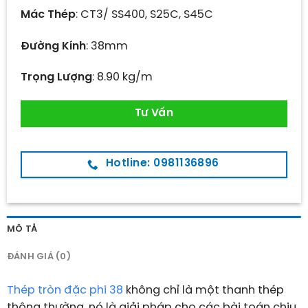
Mác Thép
: CT3/ SS400, S25C, S45C
Đường Kính
: 38mm
Trọng Lượng
: 8.90 kg/m
Tư Vấn
Hotline: 0981136896
MÔ TẢ
ĐÁNH GIÁ (0)
Thép tròn đặc phi 38
không chỉ là một thanh thép
thông thường, nó là giải pháp cho các bài toán chịu