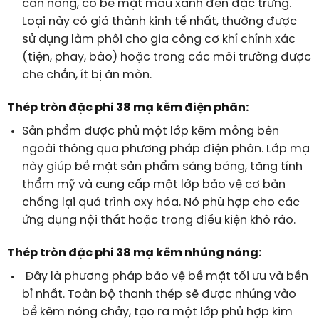
cán nóng, có bề mặt màu xanh đen đặc trưng.
Loại này có giá thành kinh tế nhất, thường được
sử dụng làm phôi cho gia công cơ khí chính xác
(tiện, phay, bào) hoặc trong các môi trường được
che chắn, ít bị ăn mòn.
Thép tròn đặc phi 38 mạ kẽm điện phân:
Sản phẩm được phủ một lớp kẽm mỏng bên
ngoài thông qua phương pháp điện phân. Lớp mạ
này giúp bề mặt sản phẩm sáng bóng, tăng tính
thẩm mỹ và cung cấp một lớp bảo vệ cơ bản
chống lại quá trình oxy hóa. Nó phù hợp cho các
ứng dụng nội thất hoặc trong điều kiện khô ráo.
Thép tròn đặc phi 38 mạ kẽm nhúng nóng:
Đây là phương pháp bảo vệ bề mặt tối ưu và bền
bỉ nhất. Toàn bộ thanh thép sẽ được nhúng vào
bể kẽm nóng chảy, tạo ra một lớp phủ hợp kim