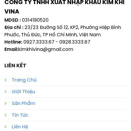
CÔNG TY TNHH XUẤT NHẬP KHẨU KIM KHI
VINA
MDSD :
0314190520
Địa chỉ :
23/23 Đường Số 12, KP2, Phường Hiệp Bình
Phước, Thủ Đức, TP Hồ Chí Minh, Việt Nam
Hotline:
0927.3333.67
-
0928.3333.67
Email:
kimkhivina@gmail.com
LIÊN KẾT
Trang Chủ
Giới Thiệu
Sản Phẩm
Tin Tức
Liên Hệ