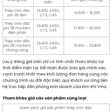
Chủng loại
Đơn giá (VNĐ/kg)
biến
Thép tròn đặc
SS400, S45C,
14.600 – 16.200
phi 38 đen
CT3, C45
Thép tròn đặc
SS400, S45C,
phi 38 mạ kẽm
17.800 – 20.000
CT3, C45
điện phân
Thép tròn đặc
SS400, S45C,
phi 38 mạ kẽm
21.000 – 23.800
CT3, C45
nhúng nóng
Lưu ý:
Bảng giá trên chỉ có tính chất tham khảo tại
thời điểm hiện tại. Để nhận được báo giá chính xác,
cạnh tranh nhất theo khối lượng đơn hàng cùng các
chương trình ưu đãi đặc biệt, quý khách vui lòng liên
hệ trực tiếp đến phòng kinh doanh của Kim Khí Vina.
Tham khảo giá các sản phẩm cùng loại
Danh sách giá sản phẩm thép tròn đặc