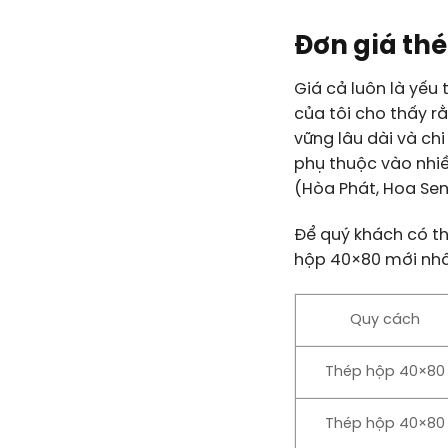
Đơn giá th
Giá cả luôn là yếu 
của tôi cho thấy r
vững lâu dài và chi
phụ thuộc vào nhiề
(Hòa Phát, Hoa Se
Để quý khách có th
hộp 40×80
mới nhấ
Quy cách
Thép hộp 40×80
Thép hộp 40×80