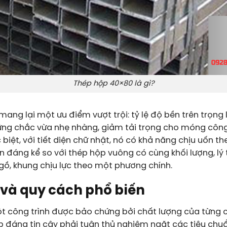
Thép hộp 40×80 là gì?
mang lại một ưu điểm vượt trội: tỷ lệ độ bền trên trọng 
ững chắc vừa nhẹ nhàng, giảm tải trọng cho móng công 
ặc biệt, với tiết diện chữ nhật, nó có khả năng chịu uốn
 đáng kể so với thép hộp vuông có cùng khối lượng, lý
ồ, khung chịu lực theo một phương chính.
 và quy cách phổ biến
 công trình được bảo chứng bởi chất lượng của từng cấu
 đáng tin cậy phải tuân thủ nghiêm ngặt các tiêu chuẩ