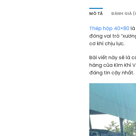
MÔ TẢ
ĐÁNH GIÁ (
Thép hộp 40×80
là
đóng vai trò “xươn
cơ khí chịu lực.
Bài viết này sẽ là
hàng của Kim Khí 
đáng tin cậy nhất.