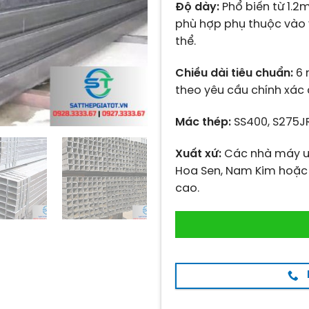
Độ dày:
Phổ biến từ 1.
phù hợp phụ thuộc vào 
thể.
Chiều dài tiêu chuẩn:
6 
theo yêu cầu chính xác
Mác thép:
SS400, S275JR
Xuất xứ:
Các nhà máy uy
Hoa Sen, Nam Kim hoặc
cao.