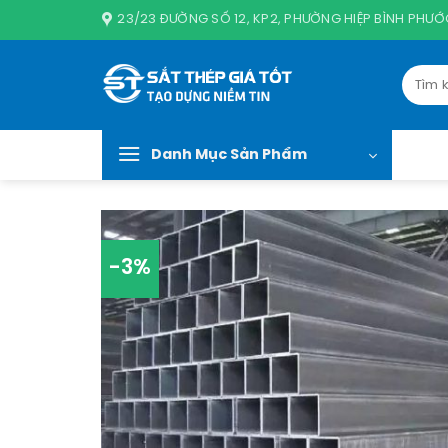
Chuyển
23/23 ĐƯỜNG SỐ 12, KP2, PHƯỜNG HIỆP BÌNH PHƯỚC
đến
nội
Tìm
dung
kiếm:
Danh Mục Sản Phẩm
-3%