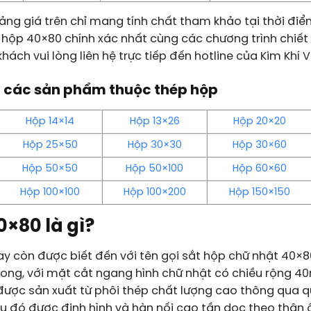
ảng giá trên chỉ mang tính chất tham khảo tại thời điểm
hộp 40×80 chính xác nhất cùng các chương trình chiết
hách vui lòng liên hệ trực tiếp đến hotline của Kim Khí V
 các sản phẩm thuộc thép hộp
Hộp 14×14
Hộp 13×26
Hộp 20×20
Hộp 25×50
Hộp 30×30
Hộp 30×60
Hộp 50×50
Hộp 50×100
Hộp 60×60
Hộp 100×100
Hộp 100×200
Hộp 150×150
×80 là gì?
y còn được biết đến với tên gọi sắt hộp chữ nhật 40×80
rong, với mặt cắt ngang hình chữ nhật có chiều rộng 4
ợc sản xuất từ phôi thép chất lượng cao thông qua qu
u đó được định hình và hàn nối cao tần dọc theo thân 