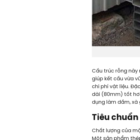
Cấu trúc rỗng này 
giúp kết cấu vừa v
chi phí vật liệu. Đ
dài (80mm) tốt hơn
dụng làm dầm, xà g
Tiêu chuẩn
Chất lượng của một
Một sản phẩm thép