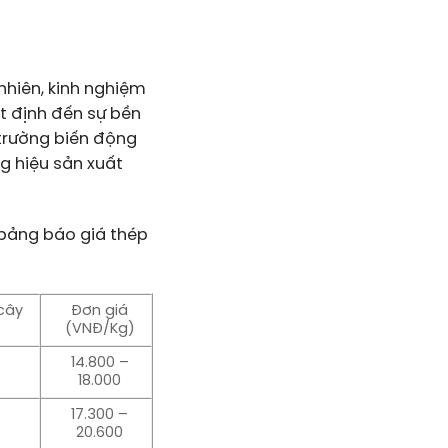
 nhiên, kinh nghiệm
ết định đến sự bền
 trường biến động
g hiệu sản xuất
t bảng báo giá
thép
cây
Đơn giá
(VNĐ/Kg)
14.800 –
18.000
17.300 –
20.600