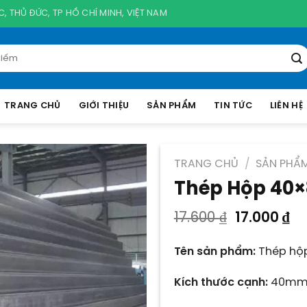
, THỦ ĐỨC, TP HỒ CHÍ MINH, VIỆT NAM
TRANG CHỦ
GIỚI THIỆU
SẢN PHẨM
TIN TỨC
LIÊN HỆ
TRANG CHỦ
/
SẢN PHẨ
Thép Hộp 40×
Giá
Gi
17.600
₫
17.000
₫
gốc
hi
là:
tạ
Tên sản phẩm:
Thép hộp
17.600 ₫.
là:
17
Kích thước cạnh:
40mm