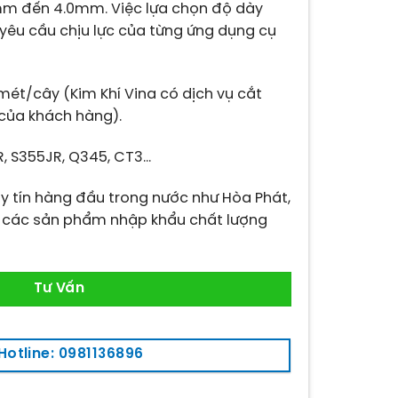
2mm đến 4.0mm. Việc lựa chọn độ dày
yêu cầu chịu lực của từng ứng dụng cụ
mét/cây (Kim Khí Vina có dịch vụ cắt
 của khách hàng).
, S355JR, Q345, CT3…
 tín hàng đầu trong nước như Hòa Phát,
 các sản phẩm nhập khẩu chất lượng
Tư Vấn
Hotline: 0981136896