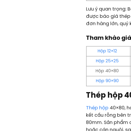
Lưu ý quan trọng:
B
được báo giá thép 
đơn hàng lớn, quý k
Tham khảo giá
Hộp 12×12
Hộp 25×25
Hộp 40×80
Hộp 90×90
Thép hộp 40
Thép hộp
40×80, ha
kết cấu rỗng bên t
80mm. Sản phẩm đư
hoặc cán nguội, sa