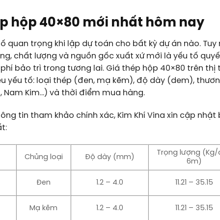
ép hộp 40×80 mới nhất hôm nay
tố quan trọng khi lập dự toán cho bất kỳ dự án nào. Tuy
ằng, chất lượng và nguồn gốc xuất xứ mới là yếu tố quy
 phí bảo trì trong tương lai. Giá
thép hộp 40×80
trên thị
u yếu tố: loại thép (đen, mạ kẽm), độ dày (dem), thươn
n, Nam Kim…) và thời điểm mua hàng.
ông tin tham khảo chính xác, Kim Khí Vina xin cập nhậ
t:
Trọng lượng (Kg/
Chủng loại
Độ dày (mm)
6m)
Đen
1.2 – 4.0
11.21 – 35.15
Mạ kẽm
1.2 – 4.0
11.21 – 35.15