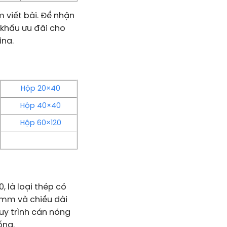
 viết bài. Để nhận
 khấu ưu đãi cho
ina.
Hộp 20×40
Hộp 40×40
Hộp 60×120
, là loại thép có
0mm và chiều dài
y trình cán nóng
ống.