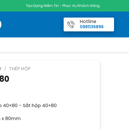
Tạo Dựng Niềm Tin - Phục Vụ Khách Hàng
Hotline
0981136896
M
/
THÉP HỘP
80
á
ện
i
 40×80 – Sắt hộp 40×80
.000 ₫.
 x 80mm