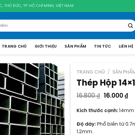
, THỦ ĐỨC, TP HỒ CHÍ MINH, VIỆT NAM
TRANG CHỦ
GIỚI THIỆU
SẢN PHẨM
TIN TỨC
LIÊN HỆ
TRANG CHỦ
/
SẢN PHẨ
Thép Hộp 14×
Giá
G
16.800
₫
16.000
₫
gốc
hi
là:
tạ
Kích thước cạnh:
14mm 
16.800 ₫.
là
16
Độ dày:
Phổ biến từ 0.
1.2mm.