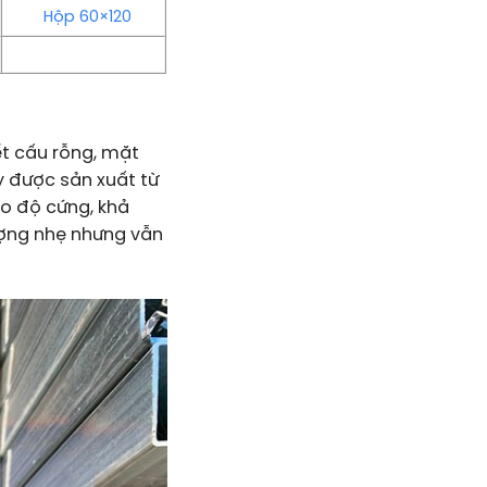
Hộp 60×120
ết cấu rỗng, mặt
y được sản xuất từ
o độ cứng, khả
ượng nhẹ nhưng vẫn