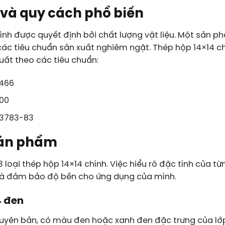
 và quy cách phổ biến
ình được quyết định bởi chất lượng vật liệu. Một sản p
các tiêu chuẩn sản xuất nghiêm ngặt. Thép hộp 14×14 c
ất theo các tiêu chuẩn:
3466
00
3783-83
sản phẩm
3 loại thép hộp 14×14 chính. Việc hiểu rõ đặc tính của từ
í và đảm bảo độ bền cho ứng dụng của mình.
4 đen
guyên bản, có màu đen hoặc xanh đen đặc trưng của lớp