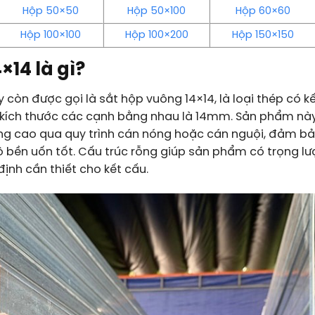
Hộp 50×50
Hộp 50×100
Hộp 60×60
Hộp 100×100
Hộp 100×200
Hộp 150×150
×14 là gì?
y còn được gọi là sắt hộp vuông 14×14, là loại thép có k
i kích thước các cạnh bằng nhau là 14mm. Sản phẩm nà
ợng cao qua quy trình cán nóng hoặc cán nguội, đảm bả
ộ bền uốn tốt. Cấu trúc rỗng giúp sản phẩm có trọng l
định cần thiết cho kết cấu.