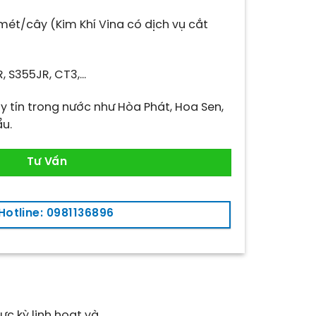
mét/cây (Kim Khí Vina có dịch vụ cắt
, S355JR, CT3,…
 tín trong nước như Hòa Phát, Hoa Sen,
u.
Tư Vấn
Hotline: 0981136896
c kỳ linh hoạt và