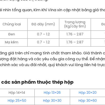
i nhìn tổng quan, Kim Khí Vina xin cập nhật bảng giá t
Trọng lượng
Chủng loại
Độ dày (mm)
Đ
(Kg/cây 6m)
Đen
0.7 – 1.2
1.76 – 2.87
Mạ kẽm
0.7 – 1.2
1.76 – 2.87
ảng giá trên chỉ mang tính chất tham khảo. Giá thành c
lượng đặt hàng và các yêu cầu gia công cụ thể. Để nh
chính xác và ưu đãi nhất, quý khách vui lòng liên hệ trực
 các sản phẩm thuộc thép hộp
Hộp 14×14
Hộp 13×26
Hộp 20×20
Hộp 25×50
Hộp 30×30
Hộp 30×60