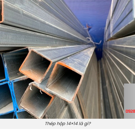
Thép hộp 14×14 là gì?