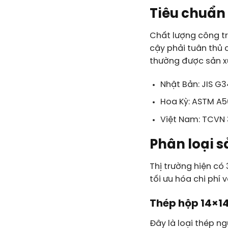
Tiêu chuẩn
Chất lượng công tr
cậy phải tuân thủ 
thường được sản xu
Nhật Bản:
JIS G
Hoa Kỳ:
ASTM A5
Việt Nam:
TCVN 
Phân loại 
Thị trường hiện có 
tối ưu hóa chi ph
Thép hộp 14×1
Đây là loại thép n