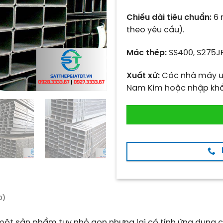
Chiều dài tiêu chuẩn:
6 
theo yêu cầu).
Mác thép:
SS400, S275JR
Xuất xứ:
Các nhà máy uy
Nam Kim hoặc nhập khẩ
0)
một sản phẩm tuy nhỏ gọn nhưng lại có tính ứng dụng cự