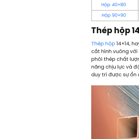
Hộp 40×80
Hộp 90×90
Thép hộp 14
Thép hộp
14×14, ha
cắt hình vuông vớ
phôi thép chất lư
năng chịu lực và đ
duy trì được sự ổn 