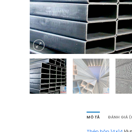
MÔ TẢ
ĐÁNH GIÁ (
Thép hộp 14×14
là 