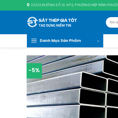
Chuyển
23/23 ĐƯỜNG SỐ 12, KP2, PHƯỜNG HIỆP BÌNH PHƯỚC
đến
nội
Tìm
dung
kiếm:
Danh Mục Sản Phẩm
-5%