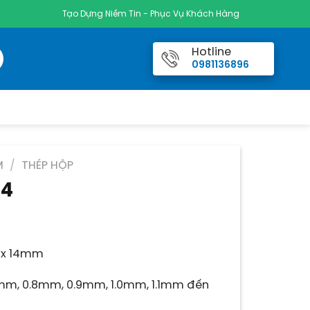
Tạo Dựng Niềm Tin - Phục Vụ Khách Hàng
Hotline
0981136896
M
/
THÉP HỘP
14
iá
ện
i
x 14mm
:
.000 ₫.
7mm, 0.8mm, 0.9mm, 1.0mm, 1.1mm đến