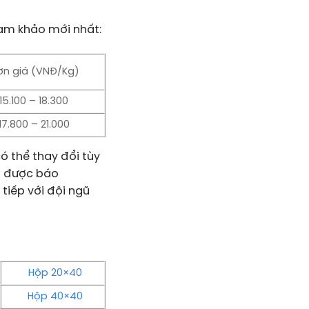
ham khảo mới nhất:
ơn giá (VNĐ/Kg)
15.100 – 18.300
17.800 – 21.000
ó thể thay đổi tùy
ận được báo
 tiếp với đội ngũ
Hộp 20×40
Hộp 40×40