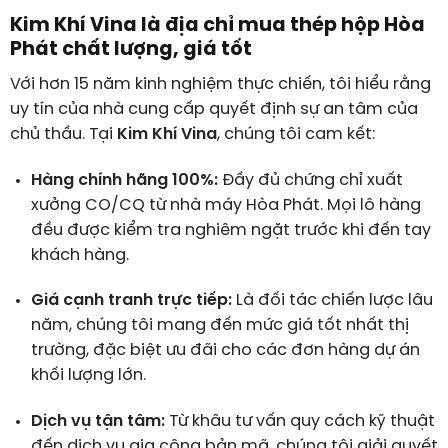
Kim Khí Vina là địa chỉ mua thép hộp Hòa
Phát chất lượng, giá tốt
Với hơn 15 năm kinh nghiệm thực chiến, tôi hiểu rằng
uy tín của nhà cung cấp quyết định sự an tâm của
chủ thầu. Tại
Kim Khí Vina
, chúng tôi cam kết:
Hàng chính hãng 100%:
Đầy đủ chứng chỉ xuất
xưởng CO/CQ từ nhà máy Hòa Phát. Mọi lô hàng
đều được kiểm tra nghiêm ngặt trước khi đến tay
khách hàng.
Giá cạnh tranh trực tiếp:
Là đối tác chiến lược lâu
năm, chúng tôi mang đến mức giá tốt nhất thị
trường, đặc biệt ưu đãi cho các đơn hàng dự án
khối lượng lớn.
Dịch vụ tận tâm:
Từ khâu tư vấn quy cách kỹ thuật
đến dịch vụ gia công bản mã, chúng tôi giải quyết