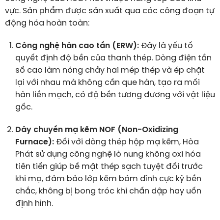
vực. Sản phẩm được sản xuất qua các công đoạn tự
động hóa hoàn toàn:
Công nghệ hàn cao tần (ERW):
Đây là yếu tố
quyết định độ bền của thanh thép. Dòng điện tần
số cao làm nóng chảy hai mép thép và ép chặt
lại với nhau mà không cần que hàn, tạo ra mối
hàn liền mạch, có độ bền tương đương với vật liệu
gốc.
Dây chuyền mạ kẽm NOF (Non-Oxidizing
Furnace):
Đối với dòng thép hộp mạ kẽm, Hòa
Phát sử dụng công nghệ lò nung không oxi hóa
tiên tiến giúp bề mặt thép sạch tuyệt đối trước
khi mạ, đảm bảo lớp kẽm bám dính cực kỳ bền
chắc, không bị bong tróc khi chấn dập hay uốn
định hình.