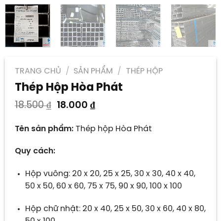
TRANG CHỦ
/
SẢN PHẨM
/
THÉP HỘP
Thép Hộp Hòa Phát
Giá
Giá
18.500
₫
18.000
₫
gốc
hiện
là:
tại
Tên sản phẩm:
Thép hộp Hòa Phát
18.500 ₫.
là:
18.000 ₫.
Quy cách:
Hộp vuông: 20 x 20, 25 x 25, 30 x 30, 40 x 40,
50 x 50, 60 x 60, 75 x 75, 90 x 90, 100 x 100
Hộp chữ nhật: 20 x 40, 25 x 50, 30 x 60, 40 x 80,