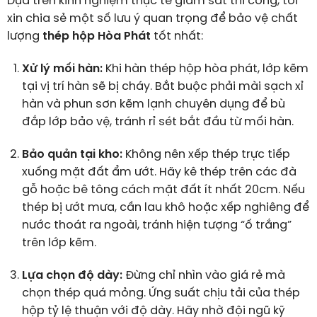
Dựa trên kinh nghiệm thực tế giám sát thi công, tôi
xin chia sẻ một số lưu ý quan trọng để bảo vệ chất
lượng
thép hộp Hòa Phát
tốt nhất:
Xử lý mối hàn:
Khi hàn thép hộp hòa phát, lớp kẽm
tại vị trí hàn sẽ bị cháy. Bắt buộc phải mài sạch xỉ
hàn và phun sơn kẽm lạnh chuyên dụng để bù
đắp lớp bảo vệ, tránh rỉ sét bắt đầu từ mối hàn.
Bảo quản tại kho:
Không nên xếp thép trực tiếp
xuống mặt đất ẩm ướt. Hãy kê thép trên các đà
gỗ hoặc bê tông cách mặt đất ít nhất 20cm. Nếu
thép bị ướt mưa, cần lau khô hoặc xếp nghiêng để
nước thoát ra ngoài, tránh hiện tượng “ố trắng”
trên lớp kẽm.
Lựa chọn độ dày:
Đừng chỉ nhìn vào giá rẻ mà
chọn thép quá mỏng. Ứng suất chịu tải của thép
hộp tỷ lệ thuận với độ dày. Hãy nhờ đội ngũ kỹ