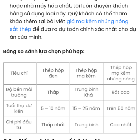
hoặc nhà máy hóa chất, tôi luôn khuyên khách
hàng sử dụng loại này. Quý khách có thể tham
khảo thêm tại bài viết
giá mạ kẽm nhúng nóng
sắt thép
để đưa ra dự toán chính xác nhất cho dự
án của mình.
Bảng so sánh lựa chọn phù hợp:
Thép hộp
Thép hộp
Thép hộp
Tiêu chí
mạ kẽm
đen
mạ kẽm
nhúng nóng
Độ bền môi
Trung bình
Thấp
Rất cao
trường
– Khá
Tuổi thọ dự
5 – 10 năm
15 – 25 năm
Trên 50 năm
kiến
Chi phí đầu
Thấp nhất
Trung bình
Cao nhất
tư