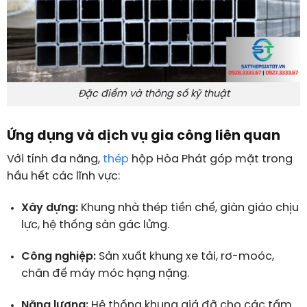
Đặc điểm và thông số kỹ thuật
Ứng dụng và dịch vụ gia công liên quan
Với tính đa năng,
thép
hộp Hòa Phát góp mặt trong
hầu hết các lĩnh vực:
Xây dựng:
Khung nhà thép tiền chế, giàn giáo chịu
lực, hệ thống sàn gác lửng.
Công nghiệp:
Sản xuất khung xe tải, rơ-moóc,
chân đế máy móc hạng nặng.
Năng lượng:
Hệ thống khung giá đỡ cho các tấm