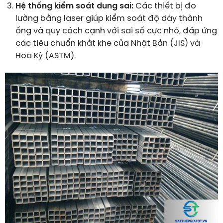
Hệ thống kiểm soát dung sai:
Các thiết bị đo
lường bằng laser giúp kiểm soát độ dày thành
ống và quy cách cạnh với sai số cực nhỏ, đáp ứng
các tiêu chuẩn khắt khe của Nhật Bản (JIS) và
Hoa Kỳ (ASTM).