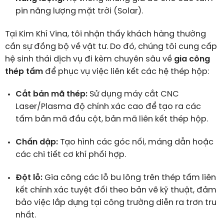
pin năng lượng mặt trời (Solar).
Tại Kim Khí Vina, tôi nhận thấy khách hàng thường
cần sự đồng bộ về vật tư. Do đó, chúng tôi cung cấp
hệ sinh thái dịch vụ đi kèm chuyên sâu về
gia công
thép tấm
để phục vụ việc liên kết các hệ thép hộp:
Cắt bản mã thép:
Sử dụng máy cắt CNC
Laser/Plasma độ chính xác cao để tạo ra các
tấm bản mã đầu cột, bản mã liên kết thép hộp.
Chấn dập:
Tạo hình các góc nối, máng dẫn hoặc
các chi tiết cơ khí phối hợp.
Đột lỗ:
Gia công các lỗ bu lông trên thép tấm liên
kết chính xác tuyệt đối theo bản vẽ kỹ thuật, đảm
bảo việc lắp dựng tại công trường diễn ra trơn tru
nhất.