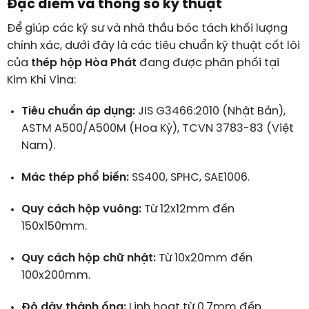
Đặc điểm và thông số kỹ thuật
Để giúp các kỹ sư và nhà thầu bóc tách khối lượng
chính xác, dưới đây là các tiêu chuẩn kỹ thuật cốt lõi
của
thép hộp Hòa Phát
đang được phân phối tại
Kim Khí Vina:
Tiêu chuẩn áp dụng:
JIS G3466:2010 (Nhật Bản),
ASTM A500/A500M (Hoa Kỳ), TCVN 3783-83 (Việt
Nam).
Mác thép phổ biến:
SS400, SPHC, SAE1006.
Quy cách hộp vuông:
Từ 12x12mm đến
150x150mm.
Quy cách hộp chữ nhật:
Từ 10x20mm đến
100x200mm.
Độ dày thành ống:
Linh hoạt từ 0.7mm đến