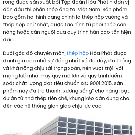
rỗng được sản xuất bởi Tập đoàn Hòa Phát – đơn vị
dẫn đầu thị phần thép ống tại Việt Nam. Sản phẩm
bao gồm hai hình dạng chính là thép hộp vuông và
thép hộp chữ nhật, được tạo hình từ phôi thép cán
nóng hoặc cán nguội qua quy trình hàn cao tần hiện
đại.
Dưới góc độ chuyên môn,
thép hộp
Hòa Phát được
đánh giá cao nhờ sự đồng nhất về độ dày, độ thẳng
và khả năng chịu tải trọng xoắn, nén vượt trội. Với
mạng lưới nhà máy quy mô lớn và quy trình kiểm
soát chất lượng đạt tiêu chuẩn ISO 9001:2015, sản
phẩm này đã trở thành “xương sống” cho hàng loạt
dự án từ nhà thép tiền chế, khung kèo dân dụng cho
đến các hệ thống giàn giáo chịu lực cao.