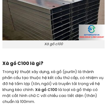
Xà gồ c100
Xà gồ C100 là gì?
Trong kỹ thuật xây dựng, xà gồ (purlin) là thành
phần cấu tạo thuộc hệ kết cấu thứ cấp, có nhiệm vụ
đỡ hệ tấm lợp (tôn, ngói) và truyền tải trọng về hệ
khung kèo chính.
Xà gồ C100
là loại xà gồ thép có
mặt cắt hình chữ C với chiều cao tiết diện (thân)
chuẩn là 100mm.