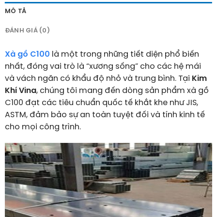
MÔ TẢ
ĐÁNH GIÁ (0)
Xà gồ C100
là một trong những tiết diện phổ biến
nhất, đóng vai trò là “xương sống” cho các hệ mái
và vách ngăn có khẩu độ nhỏ và trung bình. Tại
Kim
Khí Vina
, chúng tôi mang đến dòng sản phẩm xà gồ
C100 đạt các tiêu chuẩn quốc tế khắt khe như JIS,
ASTM, đảm bảo sự an toàn tuyệt đối và tính kinh tế
cho mọi công trình.