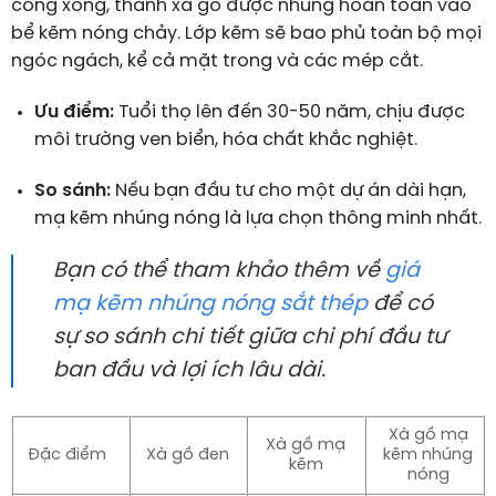
công xong, thanh xà gồ được nhúng hoàn toàn vào
bể kẽm nóng chảy. Lớp kẽm sẽ bao phủ toàn bộ mọi
ngóc ngách, kể cả mặt trong và các mép cắt.
Ưu điểm:
Tuổi thọ lên đến 30-50 năm, chịu được
môi trường ven biển, hóa chất khắc nghiệt.
So sánh:
Nếu bạn đầu tư cho một dự án dài hạn,
mạ kẽm nhúng nóng là lựa chọn thông minh nhất.
Bạn có thể tham khảo thêm về
giá
mạ kẽm nhúng nóng sắt thép
để có
sự so sánh chi tiết giữa chi phí đầu tư
ban đầu và lợi ích lâu dài.
Xà gồ mạ
Xà gồ mạ
Đặc điểm
Xà gồ đen
kẽm nhúng
kẽm
nóng