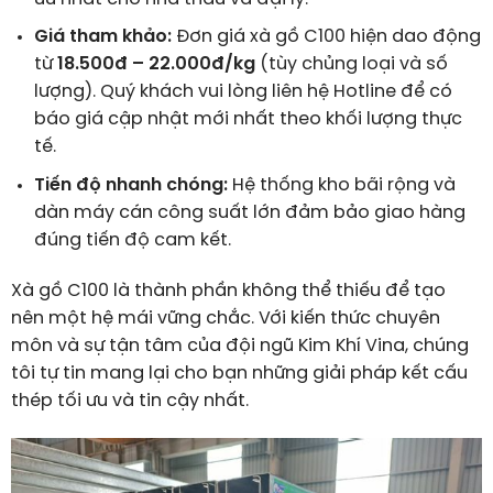
Giá tham khảo:
Đơn giá xà gồ C100 hiện dao động
từ
18.500đ – 22.000đ/kg
(tùy chủng loại và số
lượng). Quý khách vui lòng liên hệ Hotline để có
báo giá cập nhật mới nhất theo khối lượng thực
tế.
Tiến độ nhanh chóng:
Hệ thống kho bãi rộng và
dàn máy cán công suất lớn đảm bảo giao hàng
đúng tiến độ cam kết.
Xà gồ C100 là thành phần không thể thiếu để tạo
nên một hệ mái vững chắc. Với kiến thức chuyên
môn và sự tận tâm của đội ngũ Kim Khí Vina, chúng
tôi tự tin mang lại cho bạn những giải pháp kết cấu
thép tối ưu và tin cậy nhất.