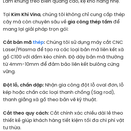
Làm khung treo biển quảng cáo, kệ kho hàng nhẹ.
Tại
Kim Khí Vina
, chúng tôi không chỉ cung cấp thép
cây mà còn chuyên sâu về
gia công thép tấm
để
mang lại giải pháp trọn gói:
Cắt bản mã
thép
:
Chúng tôi sử dụng máy cắt CNC
Laser/Plasma để tạo ra các loại bản mã liên kết xà
gồ C100 với dầm kèo chính. Độ dày bản mã thường
từ 4mm-10mm để đảm bảo liên kết bulông cứng
vững.
Đột lỗ, chấn dập:
Nhận gia công đột lỗ oval đơn, lỗ
kép hoặc chấn các loại thanh chống (Sag rod),
thanh giằng xà gồ theo bản vẽ kỹ thuật.
Cắt theo quy cách:
Cắt chính xác chiều dài lẻ theo
thiết kế giúp khách hàng tiết kiệm tối đa chi phí vật
tư thừa.