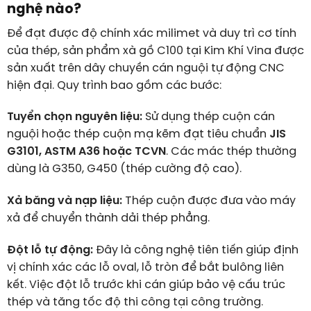
nghệ nào?
Để đạt được độ chính xác milimet và duy trì cơ tính
của thép, sản phẩm xà gồ C100 tại Kim Khí Vina được
sản xuất trên dây chuyền cán nguội tự động CNC
hiện đại. Quy trình bao gồm các bước:
Tuyển chọn nguyên liệu:
Sử dụng thép cuộn cán
nguội hoặc thép cuộn mạ kẽm đạt tiêu chuẩn
JIS
G3101, ASTM A36 hoặc TCVN
. Các mác thép thường
dùng là G350, G450 (thép cường độ cao).
Xả băng và nạp liệu:
Thép cuộn được đưa vào máy
xả để chuyển thành dải thép phẳng.
Đột lỗ tự động:
Đây là công nghệ tiên tiến giúp định
vị chính xác các lỗ oval, lỗ tròn để bắt bulông liên
kết. Việc đột lỗ trước khi cán giúp bảo vệ cấu trúc
thép và tăng tốc độ thi công tại công trường.