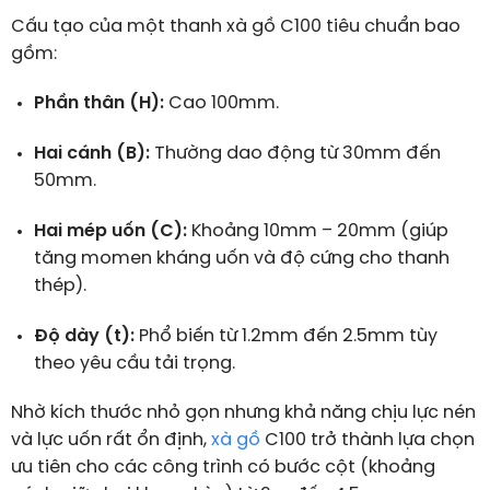
Cấu tạo của một thanh xà gồ C100 tiêu chuẩn bao
gồm:
Phần thân (H):
Cao 100mm.
Hai cánh (B):
Thường dao động từ 30mm đến
50mm.
Hai mép uốn (C):
Khoảng 10mm – 20mm (giúp
tăng momen kháng uốn và độ cứng cho thanh
thép).
Độ dày (t):
Phổ biến từ 1.2mm đến 2.5mm tùy
theo yêu cầu tải trọng.
Nhờ kích thước nhỏ gọn nhưng khả năng chịu lực nén
và lực uốn rất ổn định,
xà gồ
C100 trở thành lựa chọn
ưu tiên cho các công trình có bước cột (khoảng