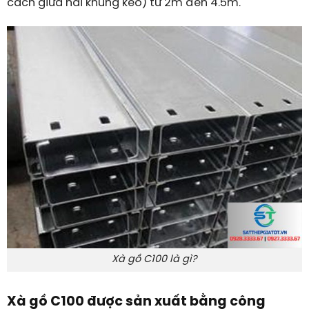
cách giữa hai khung kèo) từ 2m đến 4.5m.
Xà gồ C100 là gì?
Xà gồ C100 được sản xuất bằng công