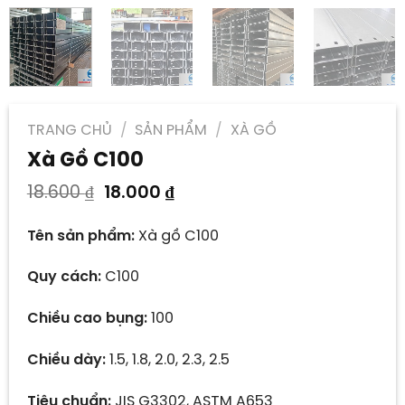
TRANG CHỦ
/
SẢN PHẨM
/
XÀ GỒ
Xà Gồ C100
Giá
Giá
18.600
₫
18.000
₫
gốc
hiện
là:
tại
Tên sản phẩm:
Xà gồ C100
18.600 ₫.
là:
18.000 ₫.
Quy cách:
C100
Chiều cao bụng:
100
Chiều dày:
1.5, 1.8, 2.0, 2.3, 2.5
Tiêu chuẩn:
JIS G3302, ASTM A653