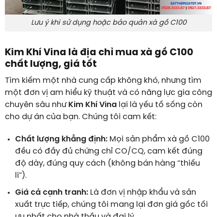
Lưu ý khi sử dụng hoặc bảo quản xà gồ C100
Kim Khí Vina là địa chỉ mua xà gồ C100
chất lượng, giá tốt
Tìm kiếm một nhà cung cấp không khó, nhưng tìm
một đơn vị am hiểu kỹ thuật và có năng lực gia công
chuyên sâu như
Kim Khí Vina
lại là yếu tố sống còn
cho dự án của bạn. Chúng tôi cam kết:
Chất lượng khẳng định:
Mọi sản phẩm xà gồ C100
đều có đầy đủ chứng chỉ CO/CQ, cam kết đúng
độ dày, đúng quy cách (không bán hàng “thiếu
li”).
Giá cả cạnh tranh:
Là đơn vị nhập khẩu và sản
xuất trực tiếp, chúng tôi mang lại đơn giá gốc tối
ưu nhất cho nhà thầu và đại lý.