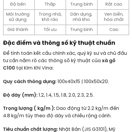
Độ bền
Thấp
Trung bình
Rất cao
Môi trường
Trong nhà,
Dân dụng,
Ven biển,
sử dụng
khô ráo
nhà kho
hóa chất
Giá thành
Tối ưu
Trung bình
Cao
Đặc điểm và thông số kỹ thuật chuẩn
Để tính toán kết cấu chính xác, quý kỹ sư và chủ đầu
tư cần nắm rõ các thông số kỹ thuật của
xà gồ
C100
tại Kim Khí Vina:
Quy cách thông dụng:
100x40x15 | 100x50x20.
Độ dày (mm):
1.2, 1.4, 1.5, 1.8, 2.0, 2.3, 2.5.
Trọng lượng (
kg/m
):
Dao động từ 2.2
kg/m
đến
4.8
kg/m
tùy theo độ dày và chiều rộng cánh.
Tiêu chuẩn chất lượng:
Nhật Bản (JIS G3101), Mỹ