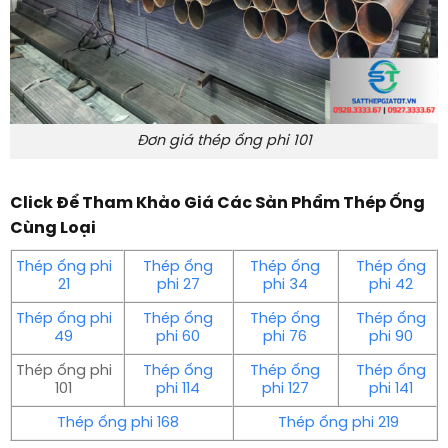
Đơn giá thép ống phi 101
Click Để Tham Khảo Giá Các Sản Phẩm Thép Ống
Cùng Loại
Thép ống phi
Thép ống
Thép ống
Thép ống
21
phi 27
phi 34
phi 42
Thép ống phi
Thép ống
Thép ống
Thép ống
49
phi 60
phi 76
phi 90
Thép ống phi
Thép ống
Thép ống
Thép ống
101
phi 114
phi 127
phi 141
Thép ống phi 168
Thép ống phi 219