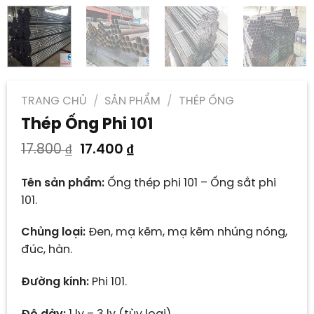
TRANG CHỦ
/
SẢN PHẨM
/
THÉP ỐNG
Thép Ống Phi 101
Giá
Giá
17.800
₫
17.400
₫
gốc
hiện
là:
tại
Tên sản phẩm:
Ống thép phi 101 – Ống sắt phi
17.800 ₫.
là:
101.
17.400 ₫.
Chủng loại:
Đen, mạ kẽm, mạ kẽm nhúng nóng,
đúc, hàn.
Đường kính:
Phi 101.