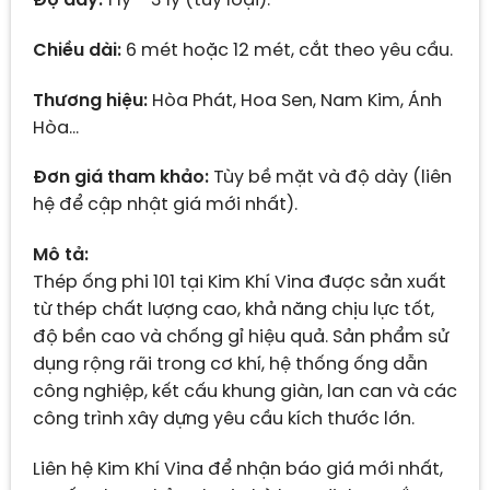
Độ dày:
1 ly – 3 ly (tùy loại).
Chiều dài:
6 mét hoặc 12 mét, cắt theo yêu cầu.
Thương hiệu:
Hòa Phát, Hoa Sen, Nam Kim, Ánh
Hòa…
Đơn giá tham khảo:
Tùy bề mặt và độ dày (liên
hệ để cập nhật giá mới nhất).
Mô tả:
Thép ống phi 101 tại Kim Khí Vina được sản xuất
từ thép chất lượng cao, khả năng chịu lực tốt,
độ bền cao và chống gỉ hiệu quả. Sản phẩm sử
dụng rộng rãi trong cơ khí, hệ thống ống dẫn
công nghiệp, kết cấu khung giàn, lan can và các
công trình xây dựng yêu cầu kích thước lớn.
Liên hệ Kim Khí Vina để nhận báo giá mới nhất,