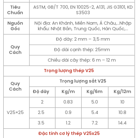
Tiêu
ASTM, GB/T 700, EN 10025-2, A131, JIS G3101, KD
Chuẩn
S3503
Nguồn
Nội địa: An Khánh, Miền Nam, Á Châu,…Nhập
Gốc
khẩu: Nhật Bản, Trung Quốc, Hàn Quốc,…
Độ dày: 2 mm – 3,5 mm
Quy
Độ dài cạnh thép: 25mm
Cách
Chiều dài cây thép: 6 m – 12 m
Trọng lượng thép V25
Trọng lượng sắt V25
Quy
Cách
Độ dày
Kg/m
Kg/6m
Kg/12m
2
0.83
5.0
10
V25×25
2.5
0.9
5.4
10.8
3.5
1.2
7.2
14.4
Đặc tính cơ lý thép V25x25