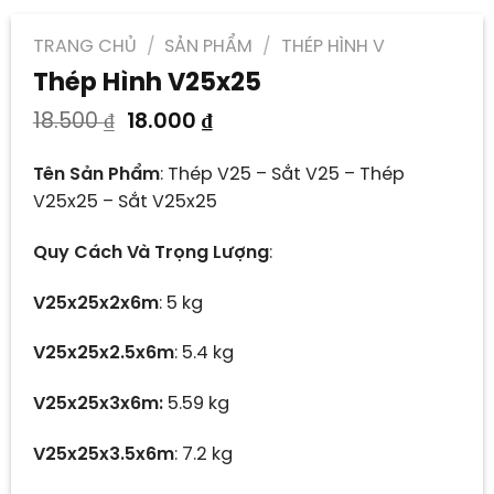
TRANG CHỦ
/
SẢN PHẨM
/
THÉP HÌNH V
Thép Hình V25x25
Giá
Giá
18.500
₫
18.000
₫
gốc
hiện
là:
tại
Tên Sản Phẩm
:
Thép V25 – Sắt V25 – Thép
18.500 ₫.
là:
V25x25 – Sắt V25x25
18.000 ₫.
Quy Cách Và Trọng Lượng
:
V25x25x2x6m
: 5 kg
V25x25x2.5x6m
: 5.4 kg
V25x25x3x6m:
5.59 kg
V25x25x3.5x6m
: 7.2 kg