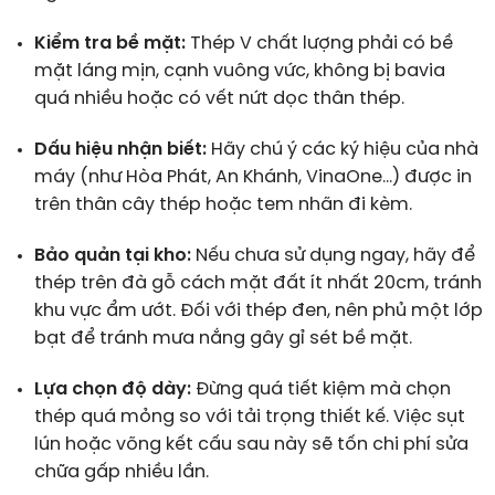
Kiểm tra bề mặt:
Thép V chất lượng phải có bề
mặt láng mịn, cạnh vuông vức, không bị bavia
quá nhiều hoặc có vết nứt dọc thân thép.
Dấu hiệu nhận biết:
Hãy chú ý các ký hiệu của nhà
máy (như Hòa Phát, An Khánh, VinaOne…) được in
trên thân cây thép hoặc tem nhãn đi kèm.
Bảo quản tại kho:
Nếu chưa sử dụng ngay, hãy để
thép trên đà gỗ cách mặt đất ít nhất 20cm, tránh
khu vực ẩm ướt. Đối với thép đen, nên phủ một lớp
bạt để tránh mưa nắng gây gỉ sét bề mặt.
Lựa chọn độ dày:
Đừng quá tiết kiệm mà chọn
thép quá mỏng so với tải trọng thiết kế. Việc sụt
lún hoặc võng kết cấu sau này sẽ tốn chi phí sửa
chữa gấp nhiều lần.