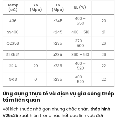
Temp
YS
TS
EL (%)
(oC)
(Mpa)
(Mpa)
400 –
A36
≥245
20
550
SS400
≥245
400 – 510
21
370 –
Q235B
≥235
26
500
S235JR
≥235
360 – 510
26
400 –
GR.A
20
≥235
22
520
400 –
GR.B
0
≥235
22
520
Ứng dụng thực tế và dịch vụ gia công thép
tấm liên quan
Với kích thước nhỏ gọn nhưng chắc chắn,
thép hình
V25x25
xuất hiện trong hầu hết các lĩnh vực đời