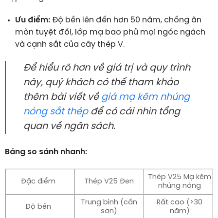
Ưu điểm:
Độ bền lên đến hơn 50 năm, chống ăn
mòn tuyệt đối, lớp mạ bao phủ mọi ngóc ngách
và cạnh sắt của cây thép V.
Để hiểu rõ hơn về giá trị và quy trình
này, quý khách có thể tham khảo
thêm bài viết về
giá mạ kẽm nhúng
nóng sắt thép
để có cái nhìn tổng
quan về ngân sách.
Bảng so sánh nhanh:
Thép V25 Mạ kẽm
Đặc điểm
Thép V25 Đen
nhúng nóng
Trung bình (cần
Rất cao (>30
Độ bền
sơn)
năm)