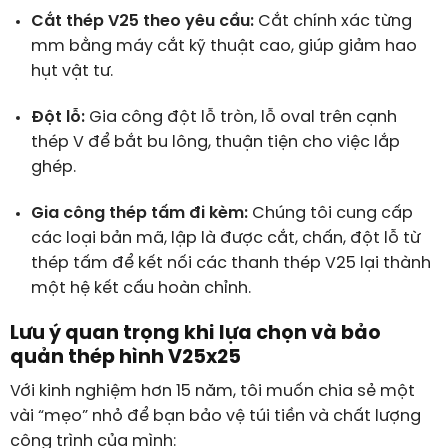
Cắt thép V25 theo yêu cầu:
Cắt chính xác từng
mm bằng máy cắt kỹ thuật cao, giúp giảm hao
hụt vật tư.
Đột lỗ:
Gia công đột lỗ tròn, lỗ oval trên cạnh
thép V để bắt bu lông, thuận tiện cho việc lắp
ghép.
Gia công thép tấm đi kèm:
Chúng tôi cung cấp
các loại bản mã, lập là được cắt, chấn, đột lỗ từ
thép tấm để kết nối các thanh thép V25 lại thành
một hệ kết cấu hoàn chỉnh.
Lưu ý quan trọng khi lựa chọn và bảo
quản thép hình V25x25
Với kinh nghiệm hơn 15 năm, tôi muốn chia sẻ một
vài “mẹo” nhỏ để bạn bảo vệ túi tiền và chất lượng
công trình của mình: