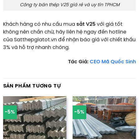
Công ty bán thép V25 giá rẻ và uy tín TPHCM
Khách hàng có nhu cầu mua
sắt V25
với giá tốt
không nên chần chừ, hãy liên hệ ngay đến hotline
của Satthepgiatot.vn để nhận báo giá với chiết khấu
3% và hỗ trợ nhanh chóng.
Tác Giả:
CEO Mã Quốc Sinh
SẢN PHẨM TƯƠNG TỰ
-5%
-5%