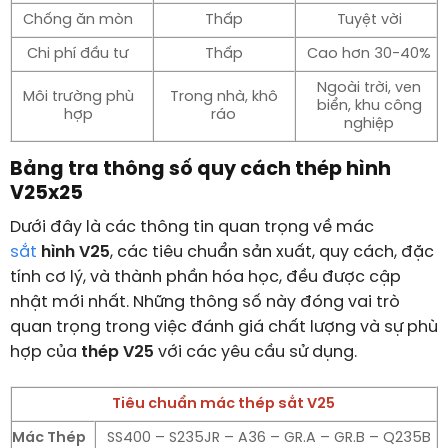
Chống ăn mòn
Thấp
Tuyệt vời
Chi phí đầu tư
Thấp
Cao hơn 30-40%
Ngoài trời, ven
Môi trường phù
Trong nhà, khô
biển, khu công
hợp
ráo
nghiệp
Bảng tra thông số quy cách thép hình
V25x25
Dưới đây là các thông tin quan trọng về mác
sắt
hình V25
, các tiêu chuẩn sản xuất, quy cách, đặc
tính cơ lý, và thành phần hóa học, đều được cập
nhật mới nhất. Những thông số này đóng vai trò
quan trọng trong việc đánh giá chất lượng và sự phù
hợp của
thép V25
với các yêu cầu sử dụng.
Tiêu chuẩn mác thép sắt V25
Mác Thép
SS400 – S235JR – A36 – GR.A – GR.B – Q235B