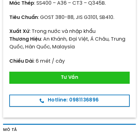
Mác Thép
: SS400 – A36 – CT3 – Q345B.
Tiêu Chuẩn
: GOST 380-88, JIS G3101, SB410.
Xuất Xứ
: Trong nước và nhập khẩu
Thương Hiệu
: An Khánh, Đại Việt, Á Châu, Trung
Quốc, Hàn Quốc, Malaysia
Chiều Dài
: 6 mét / cây
Tư Vấn
Hotline: 0981136896
MÔ TẢ