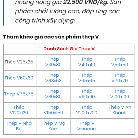
nhúng nóng giá
22.500 VNĐ/kg
. Sản
phẩm chất lượng cao, đáp ứng các
công trình xây dựng!
Tham khảo giá các sản phẩm thép V
Danh Sách Giá Thép V
Thép
Thép
Thép
Thép V25x25
V30x30
V40x40
V50x50
Thép
Thép
Thép
Thép V60x60
V63x63
V65x65
V70x70
Thép
Thép
Thép
Thép V75x75
V80x80
V90x90
V100x100
Thép
Thép
Thép
Thép V An
V120x120
V150x150
V200x200
Khánh
Thép V Nhà
Thép V Mạ
Thép V
Bè
Kẽm
Vinaone