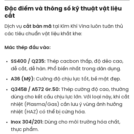
Đặc điểm và thông số kỹ thuật vật liệu
cắt
Dịch vụ
cắt bản mã
tại Kim Khí Vina luôn tuân thủ
các tiêu chuẩn vật liệu khắt khe:
Mác thép đầu vào:
SS400 / Q235:
Thép cacbon thấp, độ dẻo cao,
dễ cắt, dễ hàn. Phổ biến nhất trong dân dụng.
A36 (Mỹ):
Cường độ chịu lực tốt, bề mặt đẹp.
Q345B / A572 Gr.50:
Thép cường độ cao, thường
dùng cho kết cấu chịu lực lớn. Với loại này, khi cắt
nhiệt (Plasma/Gas) cần lưu ý vùng ảnh hưởng
nhiệt (HAZ) có thể bị cứng hóa.
Inox 304/201:
Dùng cho môi trường hóa chất,
thực phẩm.