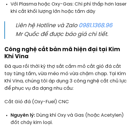
Với Plasma hoặc Oxy-Gas: Chi phí thấp hơn laser
khi cắt khối lượng lớn hoặc tấm dày
Liên hệ Hotline và Zalo
0981.1368.96
Mr Quốc để được báo giá chi tiết.
Công nghệ cắt bản mã hiện đại tại Kim
Khí Vina
Đã qua rồi thời kỳ thợ sắt cầm mỏ cắt gió đá cắt
tay từng tấm, vừa méo mó vừa chậm chạp. Tại Kim
Khí Vina, chúng tôi áp dụng 3 công nghệ cắt chủ lực
để phục vụ đa dạng nhu cầu:
Cắt Gió đá (Oxy-Fuel) CNC
Nguyên lý:
Dùng khí Oxy và Gas (hoặc Acetylen)
đốt cháy kim loại.