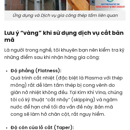
Ứng dụng và Dịch vụ gia công thép tấm liên quan
Lưu ý “vàng” khi sử dụng dịch vụ cắt bản
mã
Là người trong nghề, tôi khuyên bạn nên kiểm tra kỹ
những điểm sau khi nhận hàng gia công:
Độ phẳng (Flatness):
Quá trình cắt nhiệt (đặc biệt là Plasma với thép
mỏng) rất dễ làm tấm thép bị cong vênh do
giãn nở nhiệt không đều. Tại Kim Khí Vina, chúng
tôi có kỹ thuật “cắt nhảy” (skipping) và ngâm
nước để hạn chế tối đa vấn đề này. Bản mã
cong sẽ làm hở chân cột, rất nguy hiểm.
Độ côn của lỗ cắt (Taper):