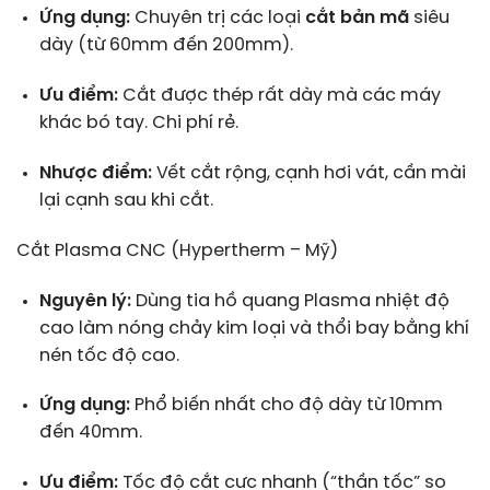
Ứng dụng:
Chuyên trị các loại
cắt bản mã
siêu
dày (từ 60mm đến 200mm).
Ưu điểm:
Cắt được thép rất dày mà các máy
khác bó tay. Chi phí rẻ.
Nhược điểm:
Vết cắt rộng, cạnh hơi vát, cần mài
lại cạnh sau khi cắt.
Cắt Plasma CNC (Hypertherm – Mỹ)
Nguyên lý:
Dùng tia hồ quang Plasma nhiệt độ
cao làm nóng chảy kim loại và thổi bay bằng khí
nén tốc độ cao.
Ứng dụng:
Phổ biến nhất cho độ dày từ 10mm
đến 40mm.
Ưu điểm:
Tốc độ cắt cực nhanh (“thần tốc” so