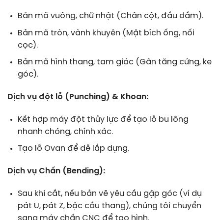
Bản mã vuông, chữ nhật (Chân cột, đầu dầm).
Bản mã tròn, vành khuyên (Mặt bích ống, nối
cọc).
Bản mã hình thang, tam giác (Gân tăng cứng, ke
góc).
Dịch vụ đột lỗ (Punching) & Khoan:
Kết hợp máy đột thủy lực để tạo lỗ bu lông
nhanh chóng, chính xác.
Tạo lỗ Ovan để dễ lắp dựng.
Dịch vụ Chấn (Bending):
Sau khi cắt, nếu bản vẽ yêu cầu gập góc (ví dụ
pát U, pát Z, bậc cầu thang), chúng tôi chuyển
sang máy chấn CNC để tạo hình.