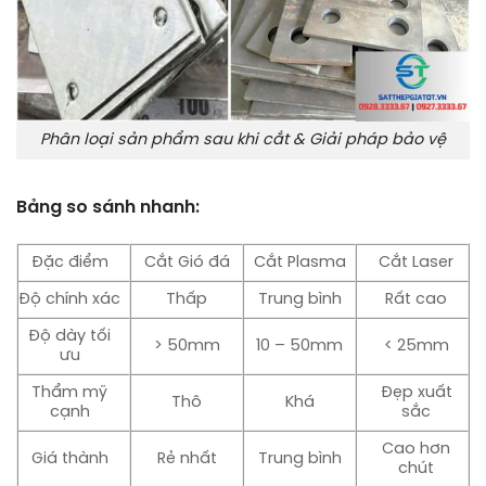
Phân loại sản phẩm sau khi cắt & Giải pháp bảo vệ
Bảng so sánh nhanh:
Đặc điểm
Cắt Gió đá
Cắt Plasma
Cắt Laser
Độ chính xác
Thấp
Trung bình
Rất cao
Độ dày tối
> 50mm
10 – 50mm
< 25mm
ưu
Thẩm mỹ
Đẹp xuất
Thô
Khá
cạnh
sắc
Cao hơn
Giá thành
Rẻ nhất
Trung bình
chút