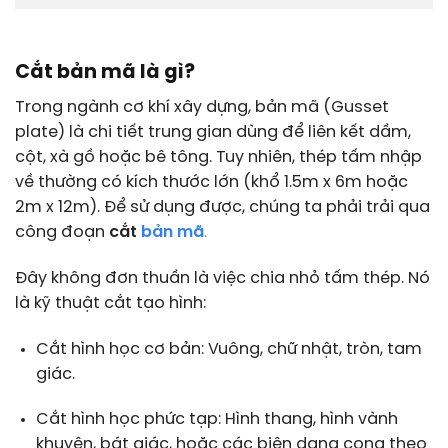
Cắt bản mã là gì?
Trong ngành cơ khí xây dựng, bản mã (Gusset
plate) là chi tiết trung gian dùng để liên kết dầm,
cột, xà gồ hoặc bê tông. Tuy nhiên, thép tấm nhập
về thường có kích thước lớn (khổ 1.5m x 6m hoặc
2m x 12m). Để sử dụng được, chúng ta phải trải qua
công đoạn
cắt
bản mã
.
Đây không đơn thuần là việc chia nhỏ tấm thép. Nó
là kỹ thuật cắt tạo hình:
Cắt hình học cơ bản: Vuông, chữ nhật, tròn, tam
giác.
Cắt hình học phức tạp: Hình thang, hình vành
khuyên, bát giác, hoặc các biên dạng cong theo