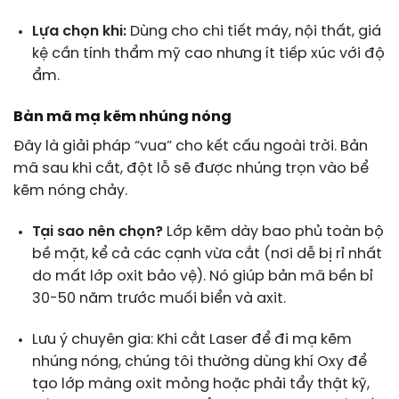
Lựa chọn khi:
Dùng cho chi tiết máy, nội thất, giá
kệ cần tính thẩm mỹ cao nhưng ít tiếp xúc với độ
ẩm.
Bản mã mạ kẽm nhúng nóng
Đây là giải pháp “vua” cho kết cấu ngoài trời. Bản
mã sau khi cắt, đột lỗ sẽ được nhúng trọn vào bể
kẽm nóng chảy.
Tại sao nên chọn?
Lớp kẽm dày bao phủ toàn bộ
bề mặt, kể cả các cạnh vừa cắt (nơi dễ bị rỉ nhất
do mất lớp oxit bảo vệ). Nó giúp bản mã bền bỉ
30-50 năm trước muối biển và axit.
Lưu ý chuyên gia:
Khi cắt Laser để đi mạ kẽm
nhúng nóng, chúng tôi thường dùng khí Oxy để
tạo lớp màng oxit mỏng hoặc phải tẩy thật kỹ,