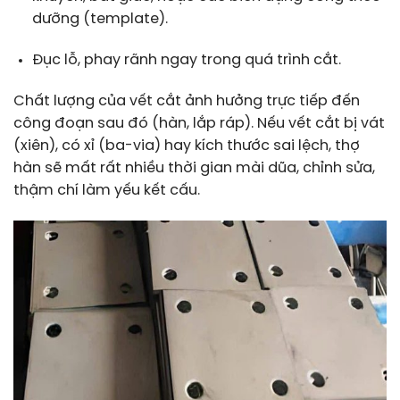
dưỡng (template).
Đục lỗ, phay rãnh ngay trong quá trình cắt.
Chất lượng của vết cắt ảnh hưởng trực tiếp đến
công đoạn sau đó (hàn, lắp ráp). Nếu vết cắt bị vát
(xiên), có xỉ (ba-via) hay kích thước sai lệch, thợ
hàn sẽ mất rất nhiều thời gian mài dũa, chỉnh sửa,
thậm chí làm yếu kết cấu.