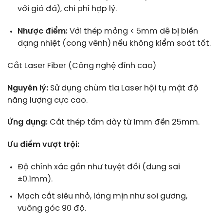
với gió đá), chi phí hợp lý.
Nhược điểm:
Với thép mỏng < 5mm dễ bị biến
dạng nhiệt (cong vênh) nếu không kiểm soát tốt.
Cắt Laser Fiber (Công nghệ đỉnh cao)
Nguyên lý:
Sử dụng chùm tia Laser hội tụ mật độ
năng lượng cực cao.
Ứng dụng:
Cắt thép tấm dày từ 1mm đến 25mm.
Ưu điểm vượt trội:
Độ chính xác gần như tuyệt đối (dung sai
±0.1mm).
Mạch cắt siêu nhỏ, láng mịn như soi gương,
vuông góc 90 độ.