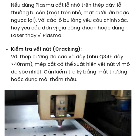
Nếu dùng Plasma cắt lỗ nhỏ trên thép dày, lỗ
thường bị côn (mặt trên nhỏ, mặt dưới lớn hoặc
ngược lại). Với các lỗ bu lông yêu cầu chính xác,
hãy yêu cầu đơn vị gia công khoan hoặc dùng
Laser thay vì Plasma.
Kiểm tra vết nứt (Cracking):
Với thép cường độ cao và dày (như Q345 dày
>40mm), mép cắt có thể xuất hiện vết nứt vi mô
do sốc nhiệt. Cần kiểm tra kỹ bằng mắt thường
hoặc dung môi thẩm thấu.