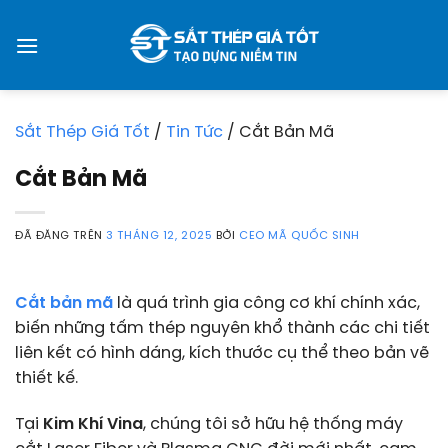
Chuyển
đến
nội
dung
Sắt Thép Giá Tốt
/
Tin Tức
/
Cắt Bản Mã
Cắt Bản Mã
ĐÃ ĐĂNG TRÊN
3 THÁNG 12, 2025
BỞI
CEO MÃ QUỐC SINH
Cắt bản mã
là quá trình gia công cơ khí chính xác,
biến những tấm thép nguyên khổ thành các chi tiết
liên kết có hình dáng, kích thước cụ thể theo bản vẽ
thiết kế.
Tại
Kim Khí Vina
, chúng tôi sở hữu hệ thống máy