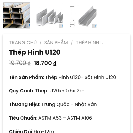
TRANG CHỦ
/
SẢN PHẨM
/
THÉP HÌNH U
Thép Hình U120
Giá
Giá
19.700
₫
18.700
₫
gốc
hiện
là:
tại
Tên Sản Phẩm
: Thép Hình U120- Sắt Hình U120
19.700 ₫.
là:
18.700 ₫.
Quy Cách
: Thép U120x50x5x12m
Thương Hiệu
: Trung Quốc – Nhật Bản
Tiêu Chuẩn
: ASTM A53 – ASTM A106
Chiều Dài
: 6m-12m