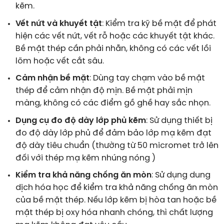
kẽm.
Vết nứt và khuyết tật
: Kiểm tra kỹ bề mặt để phát
hiện các vết nứt, vết rỗ hoặc các khuyết tật khác.
Bề mặt thép cần phải nhẵn, không có các vết lồi
lõm hoặc vết cắt sâu.
Cảm nhận bề mặt
: Dùng tay chạm vào bề mặt
thép để cảm nhận độ mịn. Bề mặt phải mịn
màng, không có các điểm gồ ghề hay sắc nhọn.
Dụng cụ đo độ dày lớp phủ kẽm
: Sử dụng thiết bị
đo độ dày lớp phủ để đảm bảo lớp mạ kẽm đạt
độ dày tiêu chuẩn (thường từ 50 micromet trở lên
đối với thép mạ kẽm nhúng nóng )
Kiểm tra khả năng chống ăn mòn
: Sử dụng dung
dịch hóa học để kiểm tra khả năng chống ăn mòn
của bề mặt thép. Nếu lớp kẽm bị hòa tan hoặc bề
mặt thép bị oxy hóa nhanh chóng, thì chất lượng