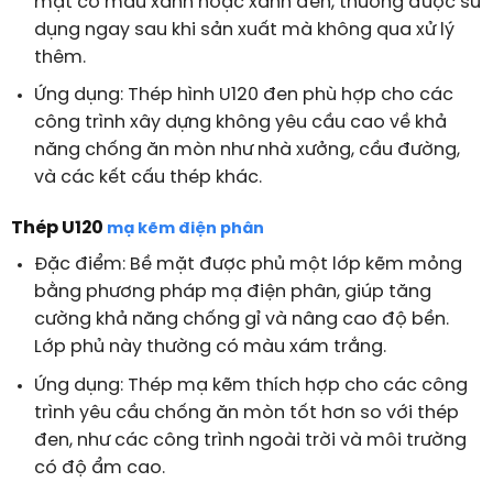
mặt có màu xanh hoặc xanh đen, thường được sử
dụng ngay sau khi sản xuất mà không qua xử lý
thêm.
Ứng dụng: Thép hình U120 đen phù hợp cho các
công trình xây dựng không yêu cầu cao về khả
năng chống ăn mòn như nhà xưởng, cầu đường,
và các kết cấu thép khác.
Thép U120
mạ kẽm điện phân
Đặc điểm: Bề mặt được phủ một lớp kẽm mỏng
bằng phương pháp mạ điện phân, giúp tăng
cường khả năng chống gỉ và nâng cao độ bền.
Lớp phủ này thường có màu xám trắng.
Ứng dụng: Thép mạ kẽm thích hợp cho các công
trình yêu cầu chống ăn mòn tốt hơn so với thép
đen, như các công trình ngoài trời và môi trường
có độ ẩm cao.