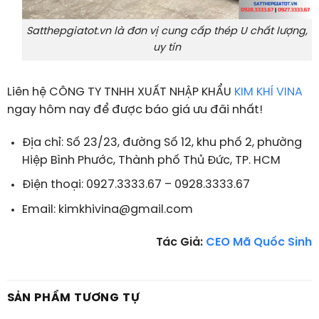
Satthepgiatot.vn là đơn vị cung cấp thép U chất lượng,
uy tín
Liên hệ CÔNG TY TNHH XUẤT NHẬP KHẨU
KIM KHÍ VINA
ngay hôm nay để được báo giá ưu đãi nhất!
Địa chỉ: Số 23/23, đường Số 12, khu phố 2, phường
Hiệp Bình Phước, Thành phố Thủ Đức, TP. HCM
Điện thoại: 0927.3333.67 – 0928.3333.67
Email: kimkhivina@gmail.com
Tác Giả:
CEO Mã Quốc Sinh
SẢN PHẨM TƯƠNG TỰ