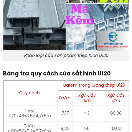
Phân loại của sản phẩm thép hình U120
Bảng tra quy cách của sắt hình U120
Barem trọng lượng thép U120
Quy cách
Kg/ Cây
Kg/ Cây
Kg/m
6m
12m
Thép
7,17
43
86,00
U120x48x3,5×4,7x6m
Thép
9,33
56
112,00
U120x50x5,2×5,7x6m