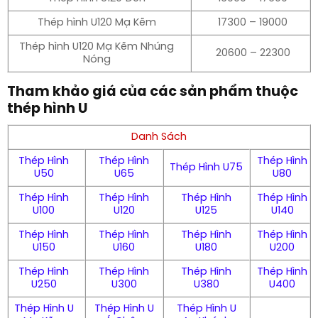
Thép hình U120 Mạ Kẽm
17300 – 19000
Thép hình U120 Mạ Kẽm Nhúng
20600 – 22300
Nóng
Tham khảo giá của các sản phẩm thuộc
thép hình U
Danh Sách
Thép Hình
Thép Hình
Thép Hình
Thép Hình U75
U50
U65
U80
Thép Hình
Thép Hình
Thép Hình
Thép Hình
U100
U120
U125
U140
Thép Hình
Thép Hình
Thép Hình
Thép Hình
U150
U160
U180
U200
Thép Hình
Thép Hình
Thép Hình
Thép Hình
U250
U300
U380
U400
Thép Hình U
Thép Hình U
Thép Hình U