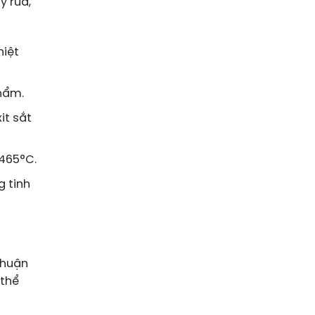
y rửa,
hiệt
phẩm.
it sắt
 465°C.
g tinh
thuận
 thể