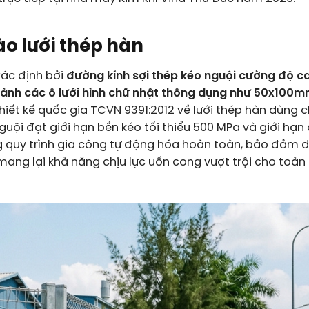
ào lưới thép hàn
xác định bởi
đường kính sợi thép kéo nguội cường độ c
ành các ô lưới hình chữ nhật thông dụng như 50x100m
thiết kế quốc gia TCVN 9391:2012 về lưới thép hàn dùng 
uội đạt giới hạn bền kéo tối thiểu 500 MPa và giới hạn
ng quy trình gia công tự động hóa hoàn toàn, bảo đảm 
ang lại khả năng chịu lực uốn cong vượt trội cho toàn