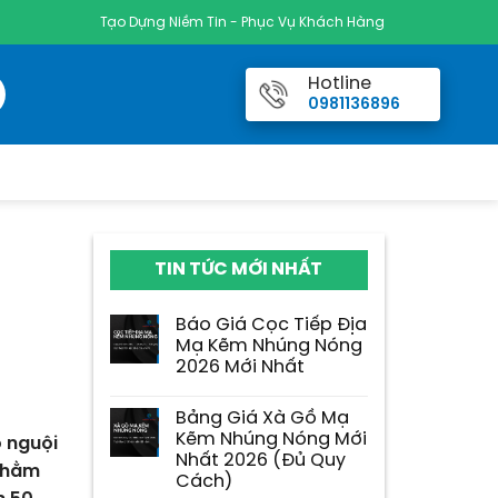
Tạo Dựng Niềm Tin - Phục Vụ Khách Hàng
Hotline
0981136896
TIN TỨC MỚI NHẤT
Báo Giá Cọc Tiếp Địa
Mạ Kẽm Nhúng Nóng
2026 Mới Nhất
Bảng Giá Xà Gồ Mạ
Kẽm Nhúng Nóng Mới
o nguội
Nhất 2026 (Đủ Quy
 nhằm
Cách)