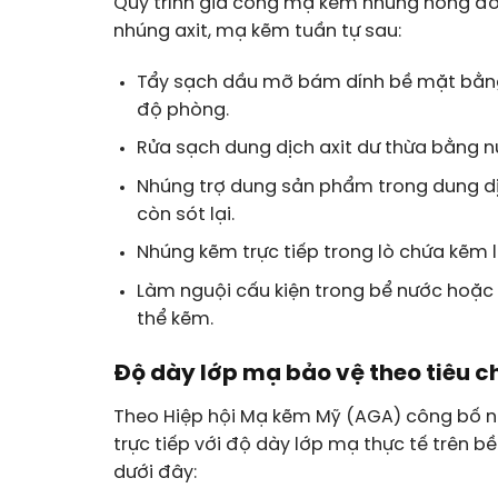
Quy trình gia công mạ kẽm nhúng nóng đối 
nhúng axit, mạ kẽm tuần tự sau:
Tẩy sạch dầu mỡ bám dính bề mặt bằng d
độ phòng.
Rửa sạch dung dịch axit dư thừa bằng n
Nhúng trợ dung sản phẩm trong dung d
còn sót lại.
Nhúng kẽm trực tiếp trong lò chứa kẽm l
Làm nguội cấu kiện trong bể nước hoặc 
thể kẽm.
Độ dày lớp mạ bảo vệ theo tiêu c
Theo Hiệp hội Mạ kẽm Mỹ (AGA) công bố n
trực tiếp với độ dày lớp mạ thực tế trên
dưới đây: