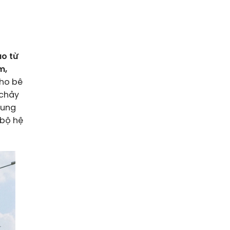
ao từ
m,
cho bê
 chảy
dung
 bộ hệ