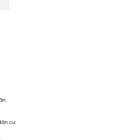
găn
dân cư