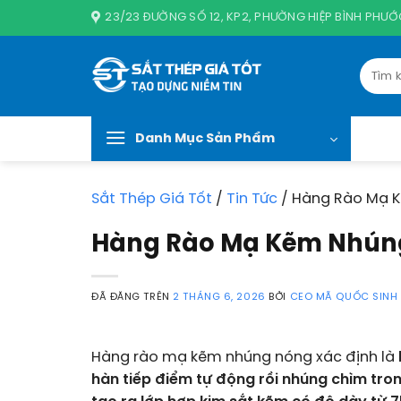
Chuyển
23/23 ĐƯỜNG SỐ 12, KP2, PHƯỜNG HIỆP BÌNH PHƯỚC
đến
nội
Tìm
dung
kiếm:
Danh Mục Sản Phẩm
Sắt Thép Giá Tốt
/
Tin Tức
/
Hàng Rào Mạ K
Hàng Rào Mạ Kẽm Nhúng 
ĐÃ ĐĂNG TRÊN
2 THÁNG 6, 2026
BỞI
CEO MÃ QUỐC SINH
Hàng rào mạ kẽm nhúng nóng xác định là
hàn tiếp điểm tự động rồi nhúng chìm tr