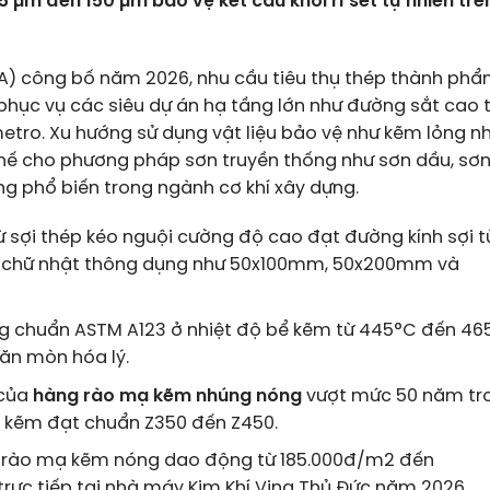
5 µm đến 150 µm bảo vệ kết cấu khỏi rỉ sét tự nhiên trê
VSA) công bố năm 2026, nhu cầu tiêu thụ thép thành ph
phục vụ các siêu dự án hạ tầng lớn như đường sắt cao 
tro. Xu hướng sử dụng vật liệu bảo vệ như kẽm lỏng n
ế cho phương pháp sơn truyền thống như sơn dầu, sơn 
ng phổ biến trong ngành cơ khí xây dựng.
ừ sợi thép kéo nguội cường độ cao đạt đường kính sợi t
h chữ nhật thông dụng như 50x100mm, 50x200mm và
 chuẩn ASTM A123 ở nhiệt độ bể kẽm từ 445°C đến 46
 ăn mòn hóa lý.
 của
hàng rào mạ kẽm nhúng nóng
vượt mức 50 năm tr
ủ kẽm đạt chuẩn Z350 đến Z450.
àng rào mạ kẽm nóng dao động từ 185.000đ/m2 đến
trực tiếp tại nhà máy Kim Khí Vina Thủ Đức năm 2026.