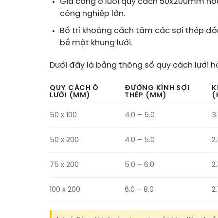
Gia công ô lưới quy cách 50x200mm ho
công nghiệp lớn.
Bố trí khoảng cách tâm các sợi thép đồ
bề mặt khung lưới.
Dưới đây là bảng thông số quy cách lưới h
QUY CÁCH Ô
ĐƯỜNG KÍNH SỢI
K
LƯỚI (MM)
THÉP (MM)
(
50 x 100
4.0 – 5.0
3
50 x 200
4.0 – 5.0
2
75 x 200
5.0 – 6.0
2
100 x 200
6.0 – 8.0
2