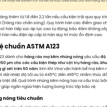
 Để nhận file Barem PDF chi tiết và mức chiết khấu cho đơn hàng dự á
ng thêm từ 1.8 đến 2.2 lần nếu cấu kiện trải qua quy tr
i (hàng rào chấn sóng). Quy trình hàn các điểm giao c
bot hàn tiếp xúc áp lực cao tự động, bảo đảm không xảy
 hàn nếu điện áp cấp lò hàn duy trì mức ổn định cao.
ệ chuẩn ASTM A123
123 dành cho
hàng rào mạ kẽm nhúng nóng
yêu cầu
độ
 150 µm cho các cấu kiện thép như cột trụ hàng rào, kh
gỉ sét trên 50 năm
. Kim Khí Vina vận hành bể mạ kẽm
ì dải nhiệt độ tối ưu từ 445°C đến 465°C nhằm thúc đ
 triệt để. Quá trình nhúng kẽm nóng tạo ra cấu trúc bố
ử giúp ngăn ngừa hiện tượng bong tróc lớp bảo vệ.
g nóng tiêu chuẩn