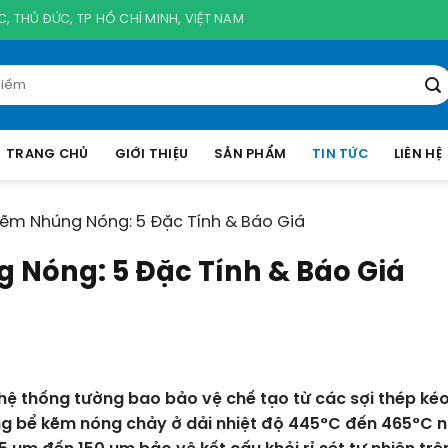
, THỦ ĐỨC, TP HỒ CHÍ MINH, VIỆT NAM
TRANG CHỦ
GIỚI THIỆU
SẢN PHẨM
TIN TỨC
LIÊN HỆ
ẽm Nhúng Nóng: 5 Đặc Tính & Báo Giá
Nóng: 5 Đặc Tính & Báo Giá
hệ thống tường bao bảo vệ chế tạo từ các sợi thép ké
ong bể kẽm nóng chảy ở dải nhiệt độ 445°C đến 465°C