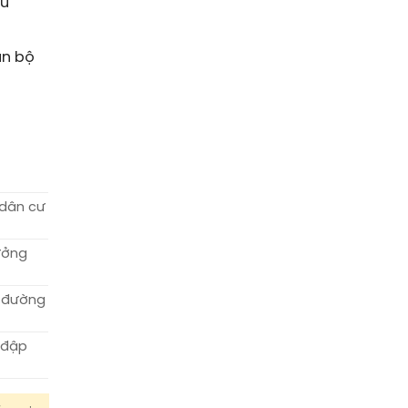
hu
àn bộ
 dân cư
ưởng
, đường
 đập