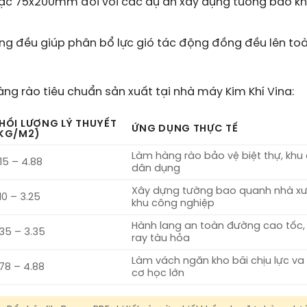
ặc 75x200mm đối với các dự án xây dựng tường bao k
ng đều giúp phân bổ lực gió tác động đồng đều lên to
àng rào tiêu chuẩn sản xuất tại nhà máy Kim Khí Vina:
HỐI LƯỢNG LÝ THUYẾT
ỨNG DỤNG THỰC TẾ
KG/M2)
Làm hàng rào bảo vệ biệt thự, khu
.15 – 4.88
dân dụng
Xây dựng tường bao quanh nhà x
.10 – 3.25
khu công nghiệp
Hành lang an toàn đường cao tốc
.35 – 3.35
ray tàu hỏa
Làm vách ngăn kho bãi chịu lực va
.78 – 4.88
cơ học lớn