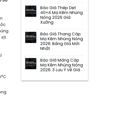
n 50
Báo Giá Thép Dẹt
40×4 Mạ Kẽm Nhúng
Nóng 2026 Giá
ẩm
Xưởng
tốc
húng
Báo Giá Thang Cáp
xịt
Mạ Kẽm Nhúng Nóng
2026: Bảng Giá Mới
Nhất
ừ
Báo Giá Máng Cáp
Mạ Kẽm Nhúng Nóng
2026: 3 Lưu Ý Về Giá
5°C
ong