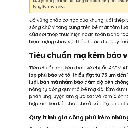
Lưu ý:
Báo giá trên áp dụng cho số lượng tiêu chuẩn.
lòng liên hệ Zalo.
Độ vững chắc cơ học của khung lưới thép tă
sóng chữ V tăng cứng trên bề mặt tấm lướ
của sợi thép thực hiện hoàn toàn bằng ro
hiện tượng cháy sợi thép hoặc đứt gãy mối
Tiêu chuẩn mạ kẽm bảo v
Tiêu chuẩn mạ kẽm bảo vệ chuẩn ASTM A
lớp phủ bảo vệ tối thiểu đạt từ 75 µm đến
lưới, bản mã nhằm bảo đảm độ bền chống 
nóng tự động quy mô bể mạ dài 12m duy tr
phản ứng luyện kim giữa sắt và kẽm diễn ra
hợp kim liên kết chặt chẽ ở cấp độ phân t
Quy trình gia công phủ kẽm nhún