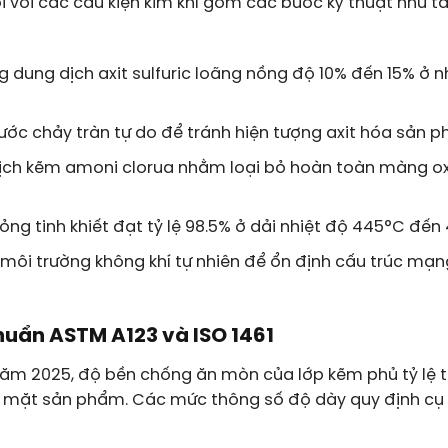
với các cấu kiện kim khí gồm các bước kỹ thuật như tẩ
ung dịch axit sulfuric loãng nồng độ 10% đến 15% ở n
ước chảy tràn tự do để tránh hiện tượng axit hóa sản 
ịch kẽm amoni clorua nhằm loại bỏ hoàn toàn màng ox
ỏng tinh khiết đạt tỷ lệ 98.5% ở dải nhiệt độ 445°C đến
môi trường không khí tự nhiên để ổn định cấu trúc mạn
huẩn ASTM A123 và ISO 1461
ăm 2025, độ bền chống ăn mòn của lớp kẽm phủ tỷ lệ 
 bề mặt sản phẩm. Các mức thông số độ dày quy định cụ