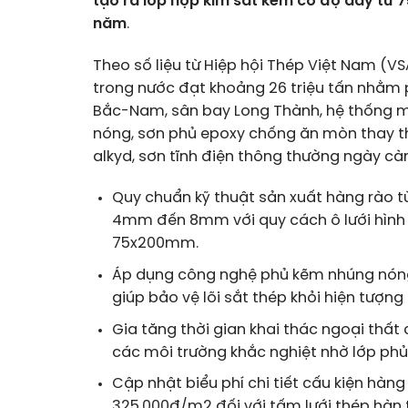
tạo ra lớp hợp kim sắt kẽm có độ dày từ 7
năm
.
Theo số liệu từ Hiệp hội Thép Việt Nam (
trong nước đạt khoảng 26 triệu tấn nhằm 
Bắc-Nam, sân bay Long Thành, hệ thống me
nóng, sơn phủ epoxy chống ăn mòn thay th
alkyd, sơn tĩnh điện thông thường ngày cà
Quy chuẩn kỹ thuật sản xuất hàng rào t
4mm đến 8mm với quy cách ô lưới hìn
75x200mm.
Áp dụng công nghệ phủ kẽm nhúng nóng
giúp bảo vệ lõi sắt thép khỏi hiện tượng
Gia tăng thời gian khai thác ngoại thất
các môi trường khắc nghiệt nhờ lớp ph
Cập nhật biểu phí chi tiết cấu kiện h
325.000đ/m2 đối với tấm lưới thép hàn 