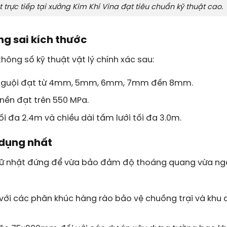
ực tiếp tại xưởng Kim Khí Vina đạt tiêu chuẩn kỹ thuật cao.
ng sai kích thước
hông số kỹ thuật vật lý chính xác sau:
éo nguội đạt từ 4mm, 5mm, 6mm, 7mm đến 8mm.
nền đạt trên 550 MPa.
ối đa 2.4m và chiều dài tấm lưới tối đa 3.0m.
 dụng nhất
 chữ nhật đứng để vừa bảo đảm độ thoáng quang vừa n
với các phân khúc hàng rào bảo vệ chuồng trại và khu 