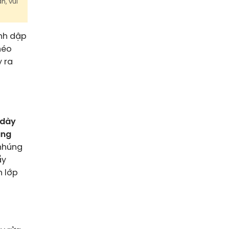
n, vui
ình dập
héo
 ra
 dày
ung
 nhúng
ẩy
n lớp